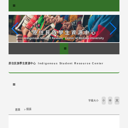
跳
到
主
要
內
容
區
塊
原住民族學生資源中心
Indigenous Student Resource Center
大
字級大小
小
中
錯誤
首頁